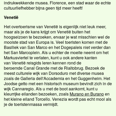
indrukwekkende musea. Florence, een stad waar de echte
cultuurliefhebber bijna geen tijd meer heeft!
Venetië
Het overtoerisme van Venetië is eigenlijk niet leuk meer,
maar als je de kans krijgt om Venetië buiten het
hoogseizoen te bezoeken, ervaar je wat misschien wel de
mooiste stad van Europa is. Veel toeristen komen met de
Basiliek van San Marco en het Dogepaleis niet verder dan
het San Marcoplein. Als u echter de moeite neemt om het
Markusviertel te verlaten, kunt u ook andere kanten
van Venetië reisgids leren kennen rond de
beroemde Canal Grande met de Rialtobrug. Bezoek de
meest culturele wijk van Dorsoduro met diverse musea
zoals de Galleria dell'Accademia en het Guggenheim. Het
Joodse getto met een historisch museum bevindt zich in de
wijk Cannaregio. Als u met de boot aankomt, kunt u
kleurrijke eilanden bezoeken, zoals
Murano en Burano
en
het kleine eiland Torcello. Venezia wordt pas echt mooi als
je de toeristenmassa vermijdt.