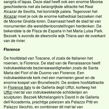
sangria of tapas. Deze stad heeft ook een enorme Moorse
geschiedenis met als belangrijkste attractie het Real
Alcazar de Sevilla, het koninklijk paleis. Tegenover het
Alcazar
moet je ook de enorme kathedraal bezoeken met
de Moorse Giralda-toren. Daarnaast heeft de stad tal van
monumenten die wereldtentoonstellingen herdenken. De
bekendste is de Plaza de España in het Maria Luisa Park.
Bezoek 's avonds de sfeervolle wijk Triana aan de overkant
van de rivier.
Florence
De hoofdstad van Toscane, of zoals de Italianen het
noemen, is Florence. De stad van de Renaissance heeft
indrukwekkende bezienswaardigheden zoals de Santa
Maria del Fiori of de Duomo van Florence. Een
indrukwekkende kerk met een marmeren gevel en de
enorme koepel van Brunelleschi. De andere hoofdattractie
in
Florence Italy
is de Galleria degli Uffizi, kortweg het
Uffizi
met tal van indrukwekkende schilderijen en
sculpturen. Bezoek Michelangelo's David in de Galleria
dell'Accademia, prachtige paleizen als Palazzo Pitti en
Palazzo Vecchio, en combineer dit met tal van