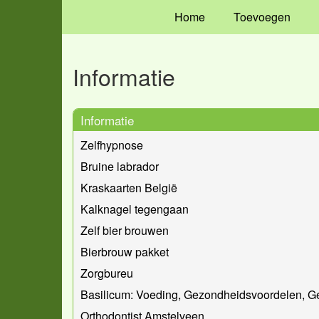
Home
Toevoegen
Informatie
Informatie
Zelfhypnose
Bruine labrador
Kraskaarten België
Kalknagel tegengaan
Zelf bier brouwen
Bierbrouw pakket
Zorgbureu
Basilicum: Voeding, Gezondheidsvoordelen, G
Orthodontist Amstelveen