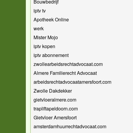
Bouwbedrijf
iptv tv
Apotheek Online
werk
Mister Mojo
iptv kopen
iptv abonnement
zwollearbeidsrechtadvocaat.com
Almere Familierecht Advocaat
arbeidsrechtadvocaatamersfoort.com
Zwolle Dakdekker
gietvloeralmere.com
trapliftapeldoorn.com
Gietvloer Amersfoort
amsterdamhuurrechtadvocaat.com