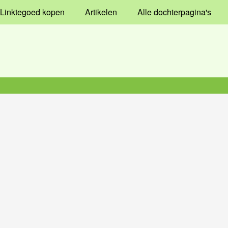
Linktegoed kopen
Artikelen
Alle dochterpagina's